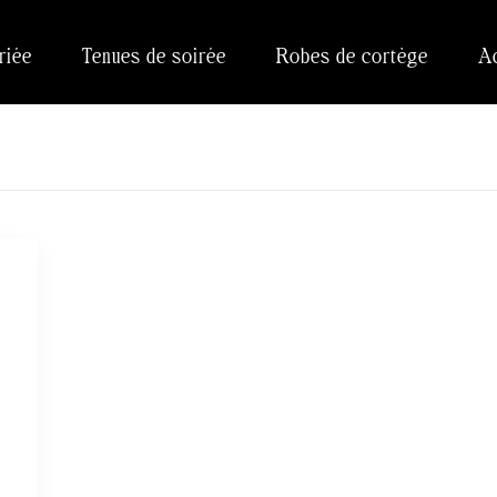
riée
Tenues de soirée
Robes de cortège
A