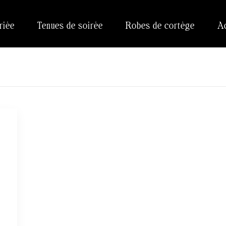
riée
Tenues de soirée
Robes de cortège
A