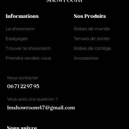
Informations
Nos Produits
Le showroom
Robes de mariée
Essayages
Tenues de soirée
Trouver le showroom
Robes de cortège
Prendre rendez-vous
Accessoires
Nous contacter
06 71 22 97 95
Vous avez une question ?
lmshowroom47@gmail.com
Nous suivre