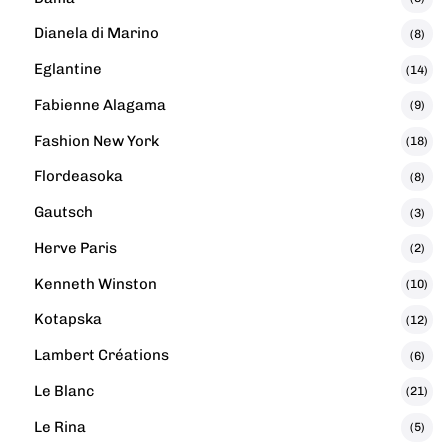
Dianela di Marino
(8)
Eglantine
(14)
Fabienne Alagama
(9)
Fashion New York
(18)
Flordeasoka
(8)
Gautsch
(3)
Herve Paris
(2)
Kenneth Winston
(10)
Kotapska
(12)
Lambert Créations
(6)
Le Blanc
(21)
Le Rina
(5)