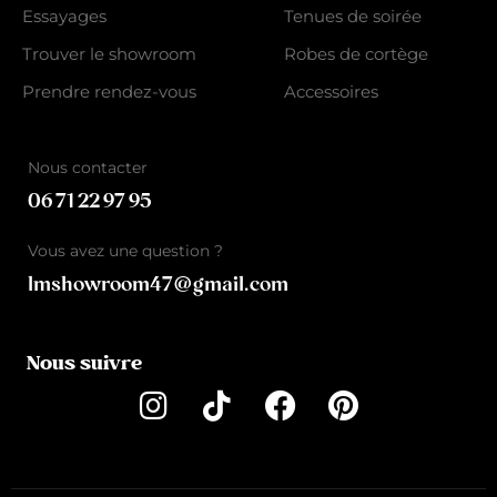
Essayages
Tenues de soirée
Trouver le showroom
Robes de cortège
Prendre rendez-vous
Accessoires
Nous contacter
06 71 22 97 95
Vous avez une question ?
lmshowroom47@gmail.com
Nous suivre