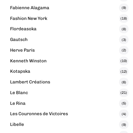
Fabienne Alagama
(9)
Fashion New York
(18)
Flordeasoka
(8)
Gautsch
(3)
Herve Paris
(2)
Kenneth Winston
(10)
Kotapska
(12)
Lambert Créations
(6)
Le Blanc
(21)
Le Rina
(5)
Les Couronnes de Victoires
(4)
Libelle
(9)