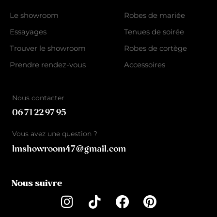
Le showroom
Robes de mariée
Essayages
Tenues de soirée
Trouver le showroom
Robes de cortège
Prendre rendez-vous
Accessoires
Nous contacter
06 71 22 97 95
Vous avez une question ?
lmshowroom47@gmail.com
Nous suivre