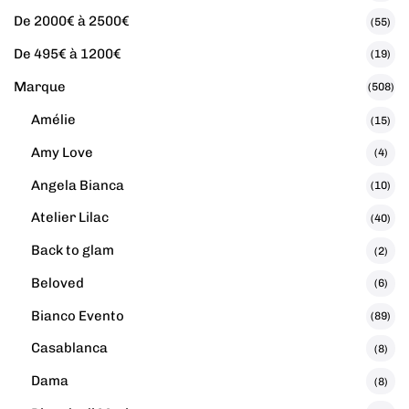
De 2000€ à 2500€
(55)
De 495€ à 1200€
(19)
Marque
(508)
Amélie
(15)
Amy Love
(4)
Angela Bianca
(10)
Atelier Lilac
(40)
Back to glam
(2)
Beloved
(6)
Bianco Evento
(89)
Casablanca
(8)
Dama
(8)