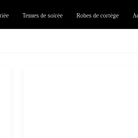
riée
Tenues de soirée
Robes de cortège
A