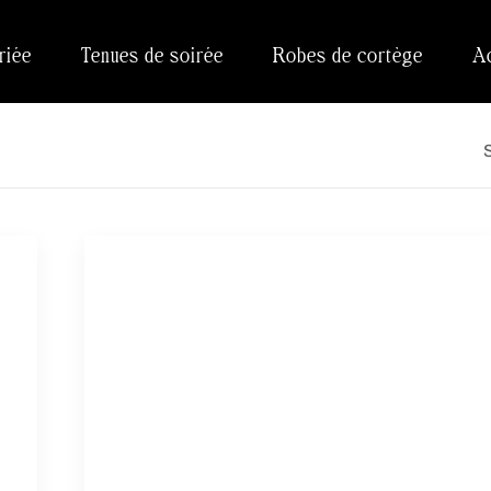
riée
Tenues de soirée
Robes de cortège
A