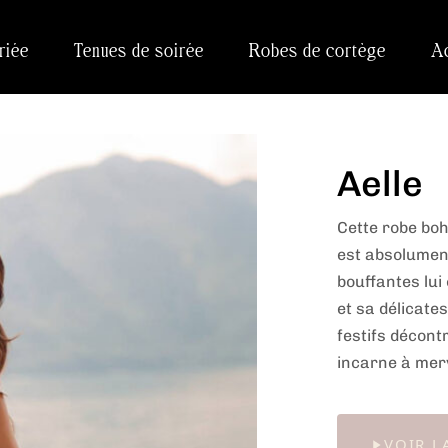
riée
Tenues de soirée
Robes de cortège
A
Aelle
Cette robe boh
est absolumen
bouffantes lui
et sa délicate
festifs décont
incarne à merv
VOIR L