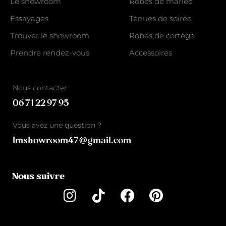
Le showroom
Robes de mariée
Essayages
Tenues de soirée
Trouver le showroom
Robes de cortège
Prendre rendez-vous
Accessoires
Nous contacter
06 71 22 97 95
Vous avez une question ?
lmshowroom47@gmail.com
Nous suivre