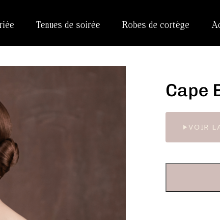
riée
Tenues de soirée
Robes de cortège
A
Cape 
VOIR L