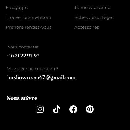
Essayages
Tenues de soirée
Trouver le showroom
Robes de cortège
Prendre rendez-vous
Accessoires
Nous contacter
06 71 22 97 95
Vous avez une question ?
lmshowroom47@gmail.com
Nous suivre