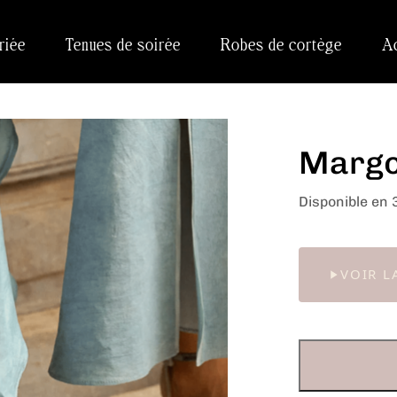
riée
Tenues de soirée
Robes de cortège
A
Margo
Disponible en 
VOIR L