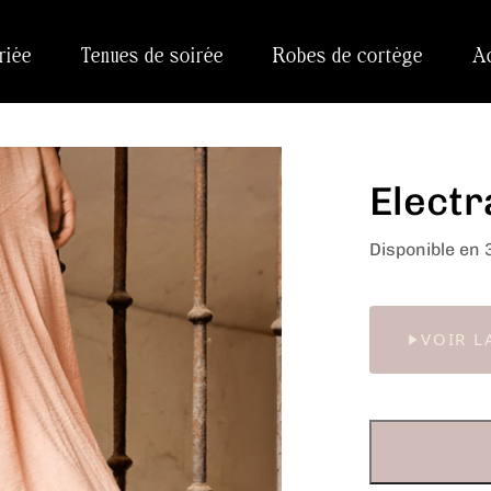
riée
Tenues de soirée
Robes de cortège
A
Electr
Disponible en 
VOIR L