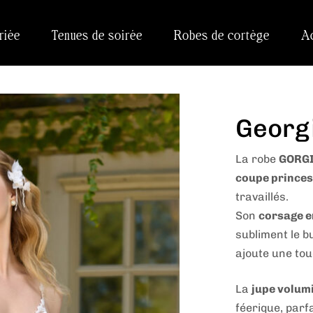
riée
Tenues de soirée
Robes de cortège
A
Georg
La robe
GORG
coupe prince
travaillés.
Son
corsage e
subliment le b
ajoute une tou
La
jupe volumi
féerique, parfa