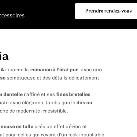
Prendre rendez-vous
ccessoires
ia
IA
incarne la
romance à l’état pur
, avec une
sse
somptueuse et des détails délicatement
n dentelle
raffiné et ses
fines bretelles
uste avec élégance, tandis que le
dos nu
che de modernité irrésistible.
neuse en tulle
crée un effet aérien et
it pour celles qui rêvent d’un look inoubliable