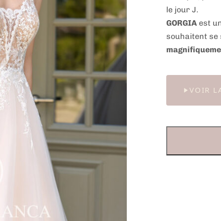
le jour J.
GORGIA
est un
souhaitent se 
magnifiquemen
VOIR L