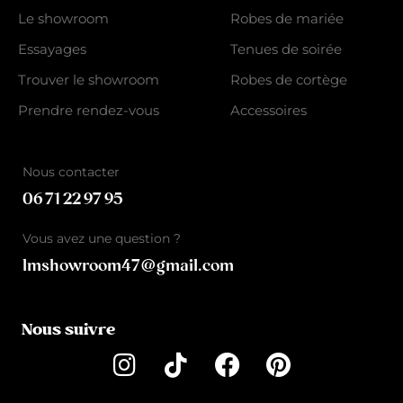
Le showroom
Robes de mariée
Essayages
Tenues de soirée
Trouver le showroom
Robes de cortège
Prendre rendez-vous
Accessoires
Nous contacter
06 71 22 97 95
Vous avez une question ?
lmshowroom47@gmail.com
Nous suivre