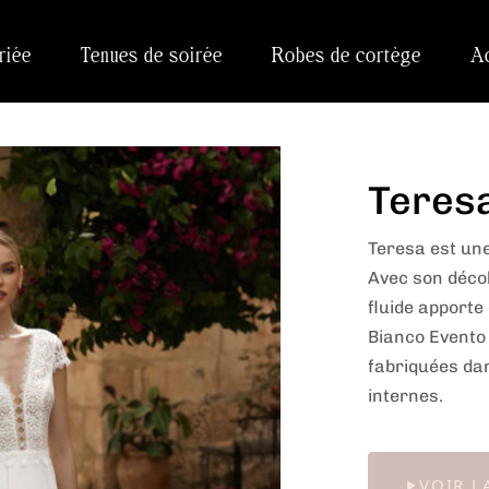
riée
Tenues de soirée
Robes de cortège
A
Teres
Teresa est un
Avec son décol
fluide apporte
Bianco Evento
fabriquées dan
internes.
VOIR L