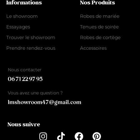
Informations
Nos Produits
Le showroom
Robes de mariée
Essayages
Tenues de soirée
Trouver le showroom
Robes de cortège
Prendre rendez-vous
Accessoires
Nous contacter
06 71 22 97 95
Vous avez une question ?
lmshowroom47@gmail.com
Nous suivre