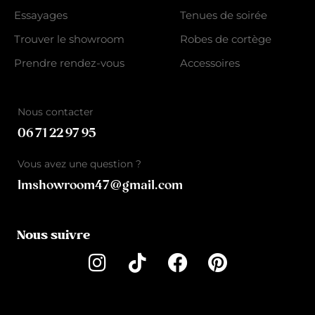
Essayages
Tenues de soirée
Trouver le showroom
Robes de cortège
Prendre rendez-vous
Accessoires
Nous contacter
06 71 22 97 95
Vous avez une question ?
lmshowroom47@gmail.com
Nous suivre