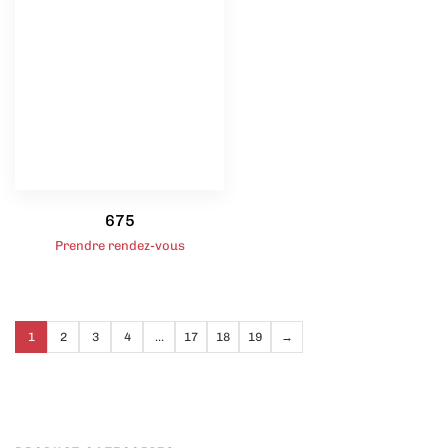
675
Prendre rendez-vous
1
2
3
4
…
17
18
19
→