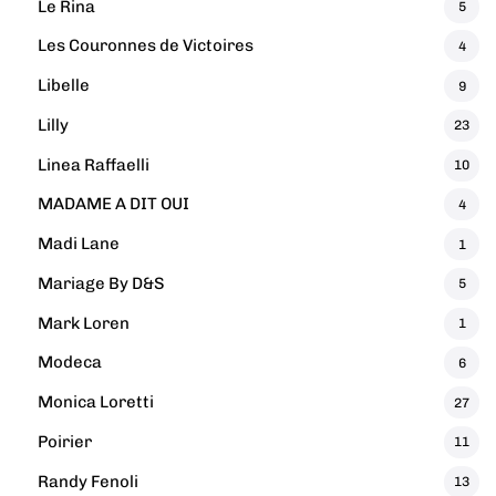
Le Rina
5
Les Couronnes de Victoires
4
Libelle
9
Lilly
23
Linea Raffaelli
10
MADAME A DIT OUI
4
Madi Lane
1
Mariage By D&S
5
Mark Loren
1
Modeca
6
Monica Loretti
27
Poirier
11
Randy Fenoli
13