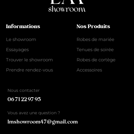
Informations
Nos Produits
Le showroom
Robes de mariée
Essayages
Tenues de soirée
Trouver le showroom
Robes de cortège
Prendre rendez-vous
Accessoires
Nous contacter
06 71 22 97 95
Vous avez une question ?
lmshowroom47@gmail.com